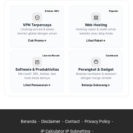
Diskon 68%
Populer
VPN Terpercaya
Web Hosting
Lindungi privasi & akses
Hosting cepat & stabil untuk
konten global dengan aman
website atau blog Anda
Cek Promo
→
Lihat Paket
→
Lisensi Resmi
Cashback
Software & Produktivitas
Perangkat & Gadget
Microsoft 365, Adobe, dan
Belanja hardware & aksesori
tools kerja lainnya
dengan harga terbaik
Lihat Penawaran
→
Belanja Sekarang
→
Beranda
Disclaimer
Contact
Privacy Policy
IP Calculator IP Subnetting