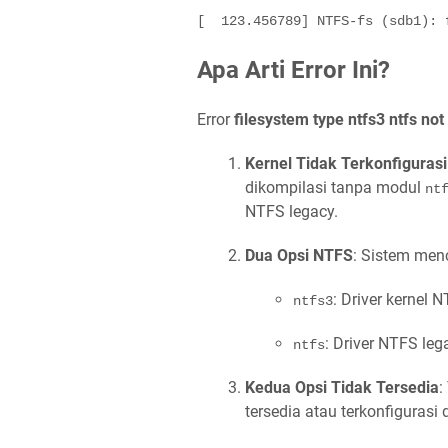
[  123.456789] NTFS-fs (sdb1): 
Apa Arti Error Ini?
Error
filesystem type ntfs3 ntfs no
Kernel Tidak Terkonfiguras
dikompilasi tanpa modul
nt
NTFS legacy.
Dua Opsi NTFS
: Sistem menc
: Driver kernel 
ntfs3
: Driver NTFS leg
ntfs
Kedua Opsi Tidak Tersedia
:
tersedia atau terkonfigurasi 