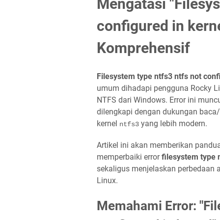
Mengatasi "Filesys
configured in kern
Komprehensif
Filesystem type ntfs3 ntfs not con
umum dihadapi pengguna Rocky Lin
NTFS dari Windows. Error ini muncu
dilengkapi dengan dukungan baca/tu
kernel
yang lebih modern.
ntfs3
Artikel ini akan memberikan pand
memperbaiki error
filesystem type 
sekaligus menjelaskan perbedaan 
Linux.
Memahami Error: "Fil