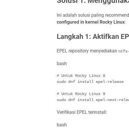
Solusi 1: Menggunak
Ini adalah solusi paling recomme
configured in kernel Rocky Linux
:
Langkah 1: Aktifkan E
EPEL repository menyediakan
ntfs
bash
# Untuk Rocky Linux 8
sudo
 dnf 
install
 epel-release

# Untuk Rocky Linux 9
sudo
 dnf 
install
 epel-next-rele
Verifikasi EPEL terinstall:
bash