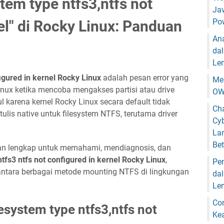
tem type ntfs3,ntfs not
Jav
Pow
el" di Rocky Linux: Panduan
An
da
Len
figured in kernel Rocky Linux
adalah pesan error yang
Me
ux ketika mencoba mengakses partisi atau drive
OW
l karena kernel Rocky Linux secara default tidak
Ch
lis native untuk filesystem NTFS, terutama driver
Cyb
Lan
Bet
uan lengkap untuk memahami, mendiagnosis, dan
ntfs3 ntfs not configured in kernel Rocky Linux
,
Pen
antara berbagai metode mounting NTFS di lingkungan
da
Le
Con
esystem type ntfs3,ntfs not
Ke