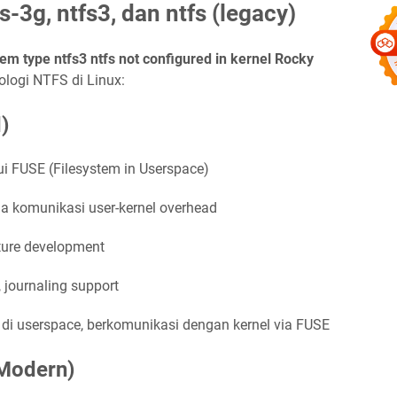
-3g, ntfs3, dan ntfs (legacy)
tem type ntfs3 ntfs not configured in kernel Rocky
ologi NTFS di Linux:
)
lui FUSE (Filesystem in Userspace)
na komunikasi user-kernel overhead
ature development
, journaling support
 di userspace, berkomunikasi dengan kernel via FUSE
 Modern)