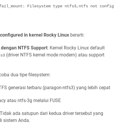
fail_mount: Filesystem type ntfs3,ntfs not configured in
t configured in kernel Rocky Linux
berarti:
i dengan NTFS Support
: Kernel Rocky Linux default
(driver NTFS kernel mode modern) atau support
fs3
oba dua tipe filesystem:
NTFS generasi terbaru (paragon-ntfs3) yang lebih cepat
acy atau ntfs-3g melalui FUSE
 Tidak ada satupun dari kedua driver tersebut yang
di sistem Anda.