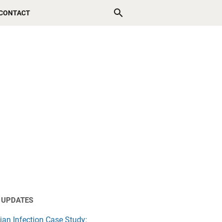
CONTACT
 UPDATES
jan Infection Case Study: