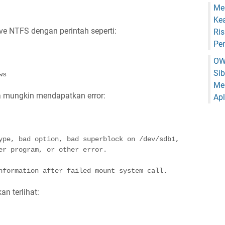
Me
Ke
e NTFS dengan perintah seperti:
Ris
Pe
OW
Si
ws
Me
da mungkin mendapatkan error:
Apl
ype, bad option, bad superblock on /dev/sdb1,

er program, or other error.

nformation after failed mount system call.
an terlihat: