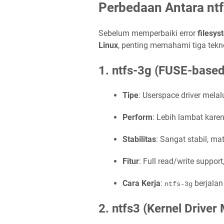
Perbedaan Antara ntfs
Sebelum memperbaiki error
filesys
Linux
, penting memahami tiga tekn
1. ntfs-3g (FUSE-based
Tipe
: Userspace driver mela
Perform
: Lebih lambat kare
Stabilitas
: Sangat stabil, m
Fitur
: Full read/write support
Cara Kerja
:
berjalan
ntfs-3g
2. ntfs3 (Kernel Driver