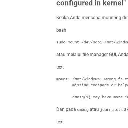
configured in kernel"
Ketika Anda mencoba mounting driv
bash
sudo
mount
 /dev/sdb1 /mnt/windo
atau melalui file manager GUI, An
text
mount: /mnt/windows: wrong fs t
       missing codepage or help
       dmesg(1) may have more i
Dan pada
atau
ak
dmesg
journalctl
text