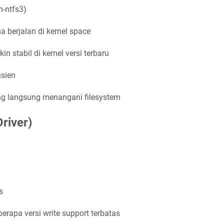
n-ntfs3)
a berjalan di kernel space
kin stabil di kernel versi terbaru
isien
ang langsung menangani filesystem
Driver)
s
berapa versi write support terbatas