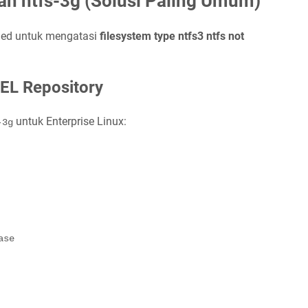
an ntfs-3g (Solusi Paling Umum)
nded untuk mengatasi
filesystem type ntfs3 ntfs not
PEL Repository
untuk Enterprise Linux:
-3g
ase