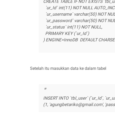
CREATE TABLE IF NOT EXISTS `tbl_u
`ur_Id` int(11) NOT NULL AUTO_I
`ur_username` varchar(50) NOT NU
`ur_password` varchar(50) NOT NU
`ur_status` int(11) NOT NULL,
PRIMARY KEY (`ur_Id`)
) ENGINE=InnoDB DEFAULT CHARSE
Setelah itu masukkan data ke dalam tabel
INSERT INTO `tbl_user` (`ur_Id`, `ur
(1, 'agungbetariko@gmail.com', 'pass