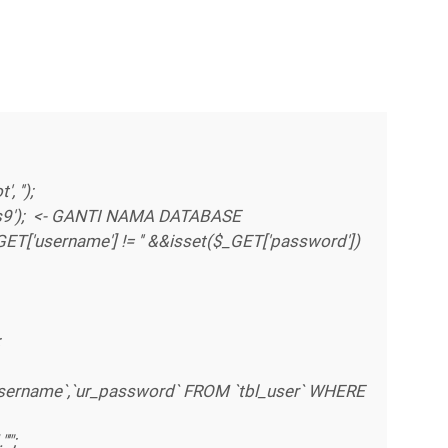
, '');
s9'); <- GANTI NAMA DATABASE
ET['username'] != '' &&isset($_GET['password'])
];
ername`,`ur_password` FROM `tbl_user` WHERE
'";