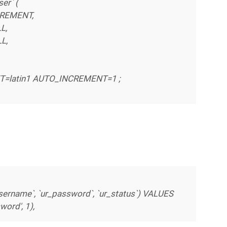
ser` (
NCREMENT,
LL,
LL,
T=latin1 AUTO_INCREMENT=1 ;
_username`, `ur_password`, `ur_status`) VALUES
word', 1),