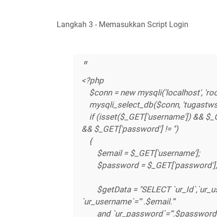
Langkah 3 - Memasukkan Script Login
<?php
$conn = new mysqli('localhost', 'root'
mysqli_select_db($conn, 'tugastw
if (isset($_GET['username']) && $_G
&& $_GET['password'] != '')
{
$email = $_GET['username'];
$password = $_GET['password'
$getData = "SELECT `ur_Id`,`ur_us
`ur_username`='" .$email."'
and `ur_password`='".$password."