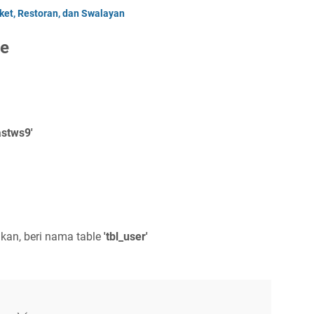
ket, Restoran, dan Swalayan
se
astws9'
kan, beri nama table
'tbl_user'