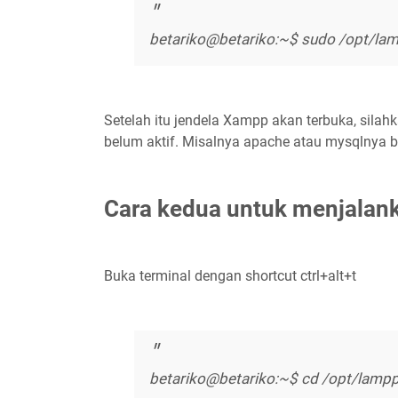
betariko@betariko:~$ sudo /opt/lam
Setelah itu jendela Xampp akan terbuka, silah
belum aktif. Misalnya apache atau mysqlnya b
Cara kedua untuk menjala
Buka terminal dengan shortcut ctrl+alt+t
betariko@betariko:~$ cd /opt/lamp