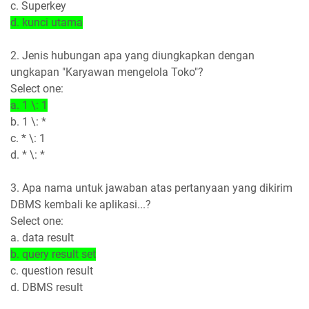
c. Superkey
d. kunci utama
2. Jenis hubungan apa yang diungkapkan dengan
ungkapan "Karyawan mengelola Toko"?
Select one:
a. 1 \: 1
b. 1 \: *
c. * \: 1
d. * \: *
3. Apa nama untuk jawaban atas pertanyaan yang dikirim
DBMS kembali ke aplikasi...?
Select one:
a. data result
b. query result set
c. question result
d. DBMS result