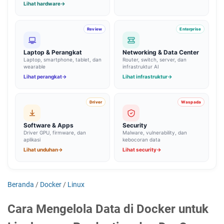
Lihat hardware
→
Review
Enterprise
Laptop & Perangkat
Networking & Data Center
Laptop, smartphone, tablet, dan
Router, switch, server, dan
wearable
infrastruktur AI
Lihat perangkat
→
Lihat infrastruktur
→
Driver
Waspada
Software & Apps
Security
Driver GPU, firmware, dan
Malware, vulnerability, dan
aplikasi
kebocoran data
Lihat unduhan
→
Lihat security
→
Beranda
/
Docker
/
Linux
Cara Mengelola Data di Docker untuk