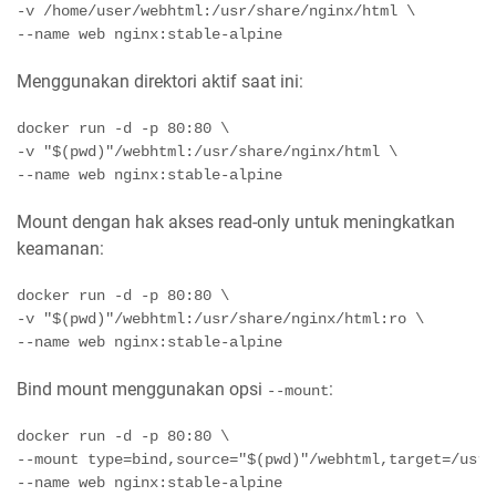
-v /home/user/webhtml:/usr/share/nginx/html \

Menggunakan direktori aktif saat ini:
docker run -d -p 80:80 \

-v 
"
$(pwd)
"/webhtml:/usr/share/nginx/html \

Mount dengan hak akses read-only untuk meningkatkan
keamanan:
docker run -d -p 80:80 \

-v 
"
$(pwd)
"/webhtml:/usr/share/nginx/html:ro \

Bind mount menggunakan opsi
:
--mount
docker run -d -p 80:80 \

--mount 
type
=
bind
,
source
=
"
$(pwd)
"/webhtml,target=/usr/
--name web nginx:stable-alpine