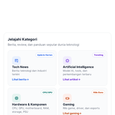
Jelajahi Kategori
Berita, review, dan panduan seputar dunia teknologi
Update Harian
Trending
Tech News
Artificial Intelligence
Berita teknologi dan industri
Model AI, tools, dan
terkini
perkembangan terbaru
Lihat berita
→
Lihat artikel
→
CPU/GPU
Rilis Baru
Hardware & Komponen
Gaming
CPU, GPU, motherboard, RAM,
Rilis game, driver, dan esports
storage, PSU
Lihat gaming
→