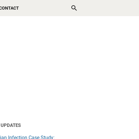
CONTACT
 UPDATES
jan Infection Case Study: