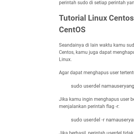
perintah sudo di setiap perintah ya
Tutorial Linux Cento
CentOS
Seandainya di lain waktu kamu sud
Centos, kamu juga dapat menghapu
Linux.
Agar dapat menghapus user tertent
sudo userdel namauseryan
Jika kamu ingin menghapus user bes
menjalankan perintah flag -r:
sudo userdel -r namausery
Jika berhasil, perintah userdel tid