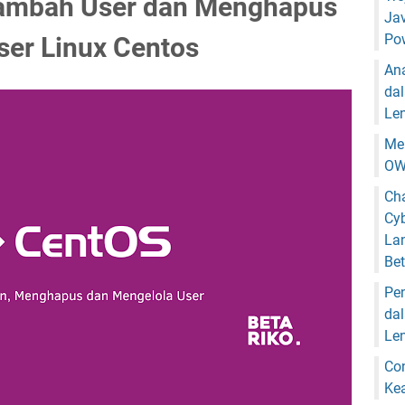
nambah User dan Menghapus
Jav
Pow
ser Linux Centos
An
da
Len
Me
OW
Ch
Cyb
Lan
Bet
Pen
da
Le
Con
Ke