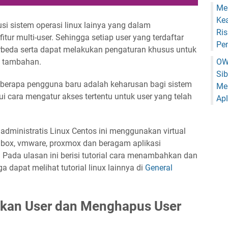
Me
Ke
usi sistem operasi linux lainya yang dalam
Ris
r multi-user. Sehingga setiap user yang terdaftar
Pe
berbeda serta dapat melakukan pengaturan khusus untuk
si tambahan.
OW
Si
erapa pengguna baru adalah keharusan bagi sistem
Me
ui cara mengatur akses tertentu untuk user yang telah
Apl
administratis Linux Centos ini menggunakan virtual
lbox, vmware, proxmox dan beragam aplikasi
 Pada ulasan ini berisi tutorial cara menambahkan dan
dapat melihat tutorial linux lainnya di
General
kan User dan Menghapus User