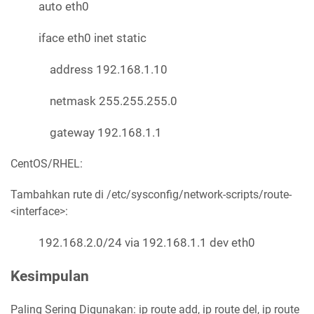
auto eth0
iface eth0 inet static
address 192.168.1.10
netmask 255.255.255.0
gateway 192.168.1.1
CentOS/RHEL:
Tambahkan rute di /etc/sysconfig/network-scripts/route-
<interface>:
192.168.2.0/24 via 192.168.1.1 dev eth0
Kesimpulan
Paling Sering Digunakan: ip route add, ip route del, ip route